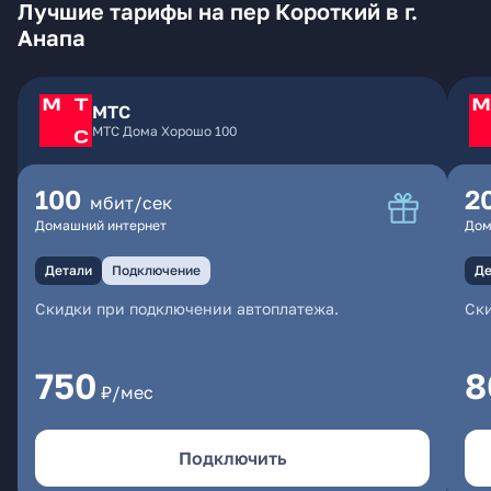
Лучшие тарифы на пер Короткий в г.
Анапа
МТС
МТС Дома Хорошо 100
100
2
мбит/сек
Домашний интернет
Дом
Детали
Подключение
Де
Скидки при подключении автоплатежа.
Ски
750
8
₽/мес
Подключить