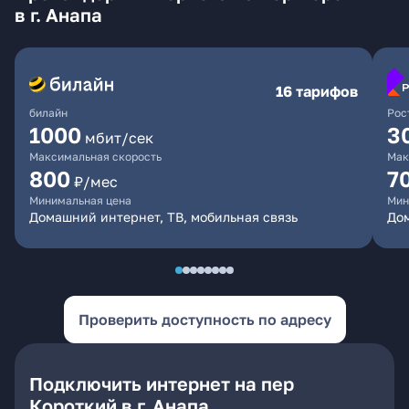
в г. Анапа
16 тарифов
билайн
Рос
1000
3
мбит/сек
Максимальная скорость
Мак
800
7
₽/мес
Минимальная цена
Мин
Домашний интернет, ТВ, мобильная связь
Дом
Проверить доступность по адресу
Подключить интернет на пер
Короткий в г. Анапа