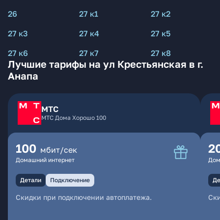
26
27 к1
27 к2
27 к3
27 к4
27 к5
27 к6
27 к7
27 к8
Лучшие тарифы на ул Крестьянская в г.
Анапа
МТС
МТС Дома Хорошо 100
100
2
мбит/сек
Домашний интернет
Дом
Детали
Подключение
Де
Скидки при подключении автоплатежа.
Ски