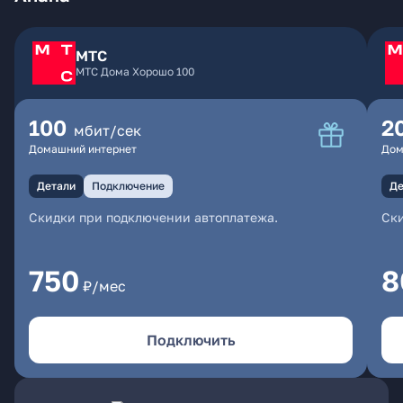
МТС
МТС Дома Хорошо 100
100
2
мбит/сек
Домашний интернет
Дом
Детали
Подключение
Де
Скидки при подключении автоплатежа.
Ски
750
8
₽/мес
Подключить