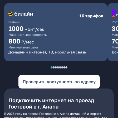
16 тарифов
билайн
Рос
1000
3
мбит/сек
Максимальная скорость
Мак
800
7
₽/мес
Минимальная цена
Мин
Домашний интернет, ТВ, мобильная связь
Дом
Проверить доступность по адресу
Подключить интернет на проезд
Гостевой в г. Анапа
В 2026 году на проезд Гостевой в г. Анапа домашний интернет
предлагают 3 провайдера. Общее количество доступных тарифов -