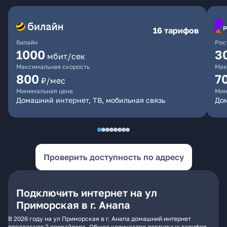
16 тарифов
билайн
Рос
1000
3
мбит/сек
Максимальная скорость
Мак
800
7
₽/мес
Минимальная цена
Мин
Домашний интернет, ТВ, мобильная связь
Дом
Проверить доступность по адресу
Подключить интернет на ул
Приморская в г. Анапа
В 2026 году на ул Приморская в г. Анапа домашний интернет
предлагают 2 провайдера. Общее количество доступных тарифов -