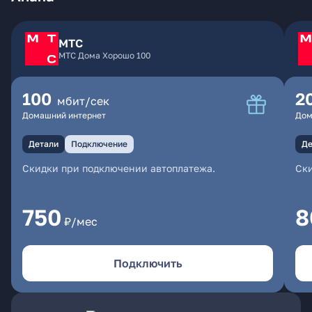
МТС
МТС Дома Хорошо 100
100
2
мбит/сек
Домашний интернет
Дом
Детали
Подключение
Де
Скидки при подключении автоплатежа.
Ски
750
8
₽/мес
Подключить